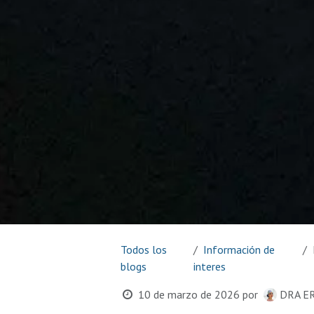
Todos los
Información de
blogs
interes
10 de marzo de 2026
por
DRA E