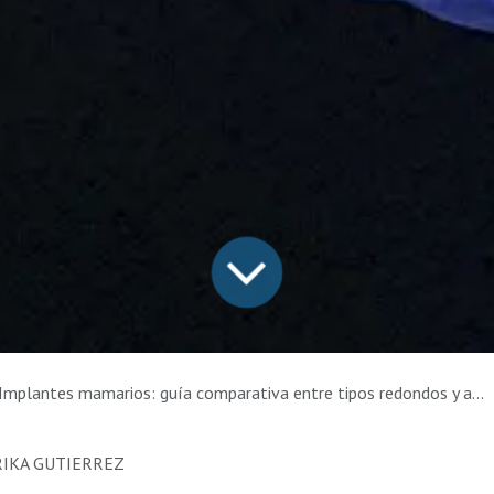
Implantes mamarios: guía comparativa entre tipos redondos y anatómicos
RIKA GUTIERREZ