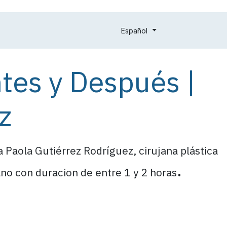
Opiniones de pacientes
Cita
Disforia de genero
Planes
Español
ntes y Después |
z
ka Paola Gutiérrez Rodríguez, cirujana plástica
.
ano con duracion de entre 1 y 2 horas