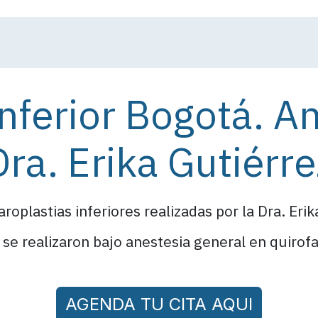
soy
Procedimientos
Resultados | Antes y despues
inferior Bogotá. A
Dra. Erika Gutiérre
roplastias inferiores realizadas por la Dra. Eri
 se realizaron bajo anestesia general en quirof
AGENDA TU CITA AQUI