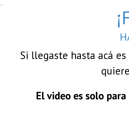
...
¡
Ir al contenido
H
Si llegaste hasta acá es
quiere
El video es solo par