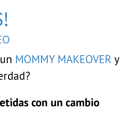
S!
EO
n un
MOMMY MAKEOVER
y
Verdad?
metidas con un cambio