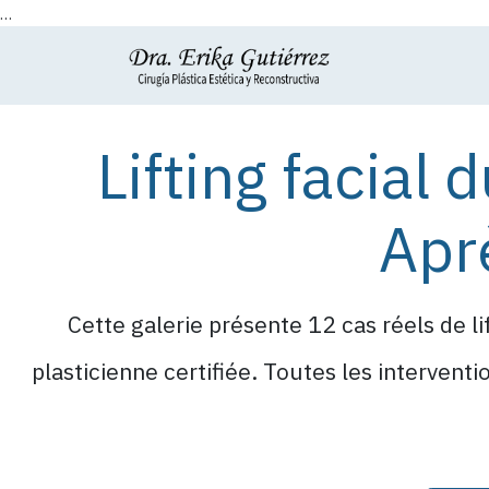
...
Se rendre au contenu
Accueil
À pr
Lifting facial 
Aprè
Cette galerie présente 12 cas réels de li
plasticienne certifiée. Toutes les intervent