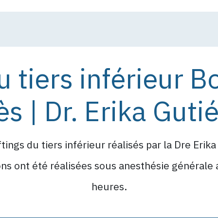
opos de moi
Procedures
Résultats avant/après
Avi
du tiers inférieur 
s | Dr. Erika Guti
ftings du tiers inférieur réalisés par la Dre Eri
ions ont été réalisées sous anesthésie générale
heures.