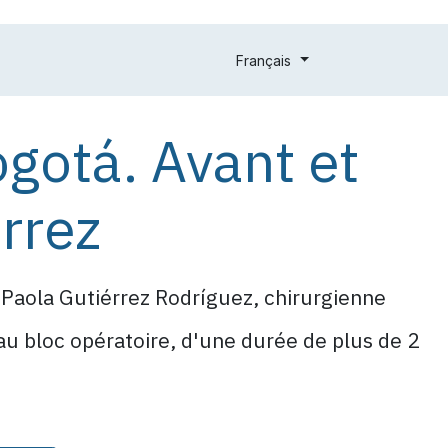
s des patients
Rendez-vous
Dysforie de genre
Forfaits
Français
Bogotá. Avant et
érrez
ka Paola Gutiérrez Rodríguez, chirurgienne
 au bloc opératoire, d'une durée de plus de 2