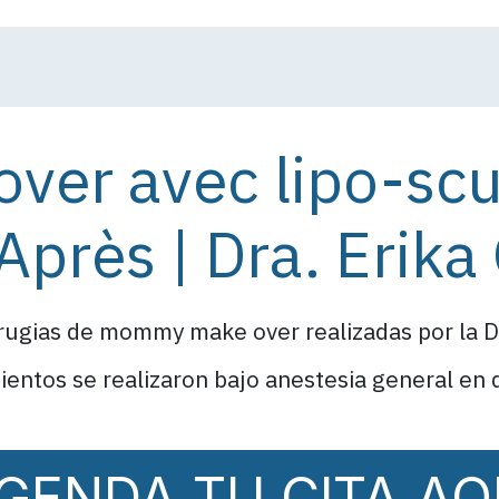
opos de moi
Procedures
Résultats avant/après
Avi
r avec lipo-scu
Après | Dra. Erika
irugias de mommy make over realizadas por la Dr
mientos se realizaron bajo anestesia general en
GENDA TU CITA AQ