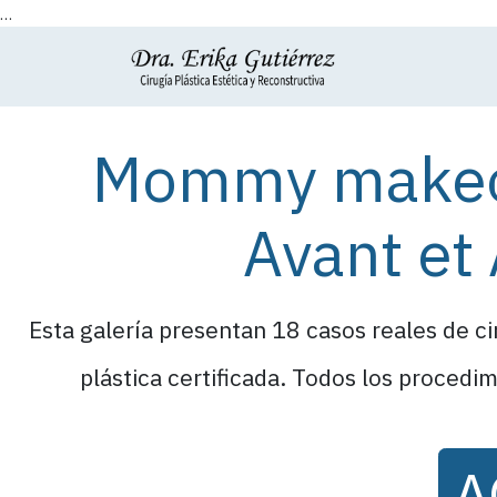
...
Se rendre au contenu
Accueil
À pr
Mommy makeove
Avant et 
Esta galería presentan 18 casos reales de c
plástica certificada. Todos los procedi
A