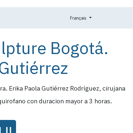
s des patients
Rendez-vous
Dysforie de genre
Forfaits
Français
lpture Bogotá.
 Gutiérrez
a. Erika Paola Gutiérrez Rodríguez, cirujana
 quirofano con duracion mayor a 3 horas.
UI