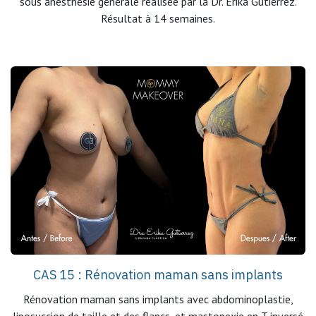
sous anesthésie générale réalisée par la Dr. Erika Gutiérrez.
Résultat à 14 semaines.
CAS 15 : Rénovation maman sans implants
Rénovation maman sans implants avec abdominoplastie,
liposuccion de taille et des flancs, et mastopexie en T inversé